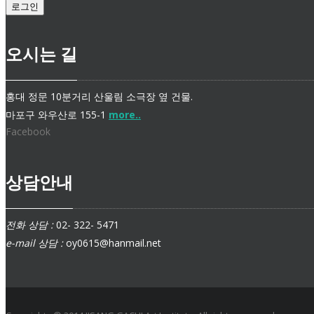
로그인
오시는 길
홍대 정문 10분거리 산울림 소극장 옆 건물.
마포구 와우산로 155-1
more..
Facebook
상담안내
전화 상담 :
02- 322- 5471
e-mail 상담 :
oy0615@hanmail.net