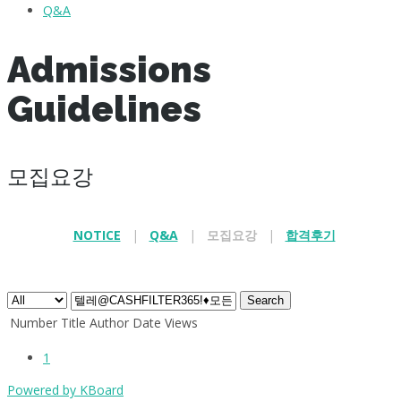
Q&A
Admissions
Guidelines
모집요강
NOTICE
|
Q&A
|
모집요강
|
합격후기
.
Search
Number
Title
Author
Date
Views
1
Powered by KBoard