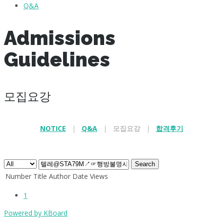
Q&A
Admissions
Guidelines
모집요강
NOTICE
|
Q&A
|
모집요강
|
합격후기
.
Search
Number
Title
Author
Date
Views
1
Powered by KBoard