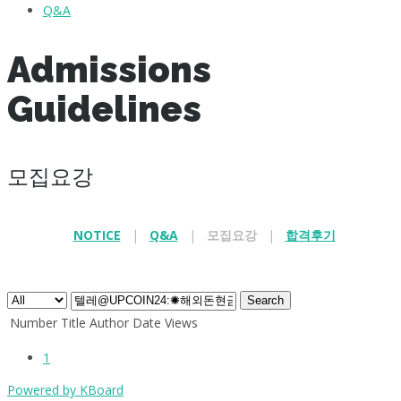
Q&A
Admissions
Guidelines
모집요강
NOTICE
|
Q&A
|
모집요강
|
합격후기
.
Search
Number
Title
Author
Date
Views
1
Powered by KBoard